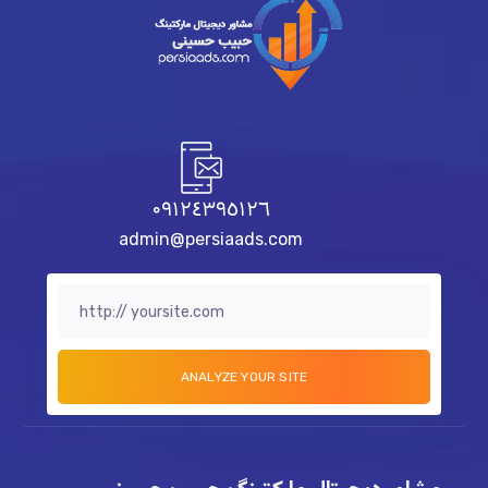
٠٩١٢٤٣٩٥١٢٦
admin@persiaads.com