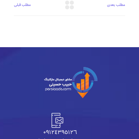
مطلب بعدی
مطلب قبلی
٠٩١٢٤٣٩٥١٢٦