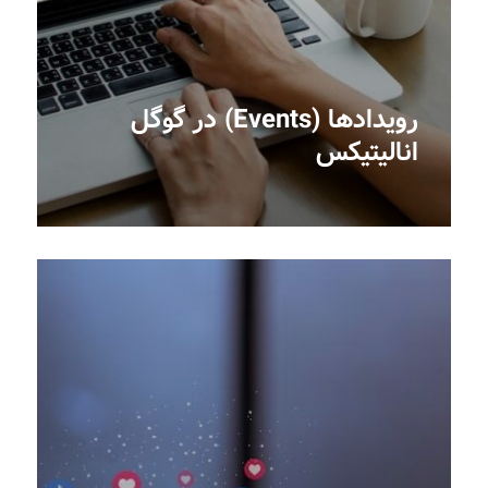
رویدادها (Events) در گوگل
انالیتیکس‎