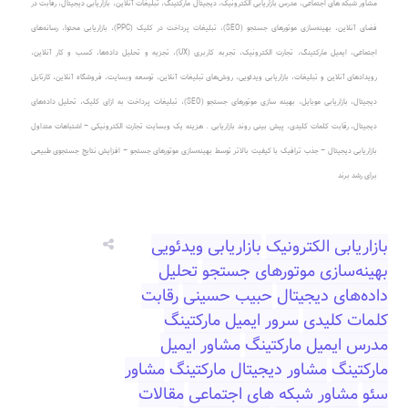
مشاور شبکه های اجتماعی
،
مدرس بازاریابی الکترونیک
،
دیجیتال مارکتینگ، تبلیغات آنلاین
،
بازاریابی دیجیتال، رقابت در
فضای آنلاین
،
بهینه‌سازی موتورهای جستجو (SEO)
،
تبلیغات پرداخت در کلیک (PPC)
، بازاریابی محتوا، رسانه‌های
اجتماعی، ایمیل مارکتینگ، تجارت الکترونیک، تجربه کاربری (UX)، تجزیه و تحلیل داده‌ها، کسب و کار آنلاین،
رویدادهای آنلاین و تبلیغات، بازاریابی ویدئویی، روش‌های تبلیغات آنلاین، توسعه وبسایت، فروشگاه آنلاین، کارتابل
دیجیتال، بازاریابی موبایل، بهینه سازی موتورهای جستجو (SEO)، تبلیغات پرداخت به ازای کلیک، تحلیل داده‌های
دیجیتال، رقابت کلمات کلیدی، پیش بینی روند بازاریابی .
هزینه یک وبسایت تجارت الکترونیکی – اشتباهات متداول
بازاریابی دیجیتال – جذب ترافیک با کیفیت بالاتر توسط بهینه‌سازی موتورهای جستجو – افزایش نتایج جستجوی طبیعی
برای رشد برند
بازاریابی الکترونیک
بازاریابی ویدئویی
بهینه‌سازی موتورهای جستجو
تحلیل
داده‌های دیجیتال
حبیب حسینی
رقابت
کلمات کلیدی
سرور ایمیل مارکتینگ
مدرس ایمیل مارکتینگ
مشاور ایمیل
مارکتینگ
مشاور دیجیتال مارکتینگ
مشاور
سئو
مشاور شبکه های اجتماعی
مقالات