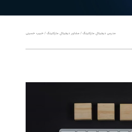
مدرس دیجیتال مارکتینگ / مشاور دیجیتال مارکتینگ / حبیب حسینی