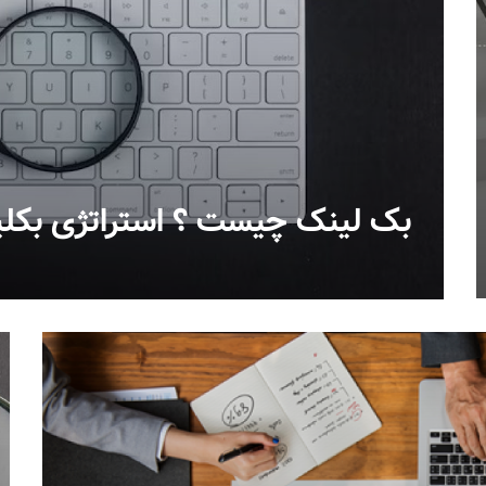
بک لینک چیست ؟ استراتژی بکل