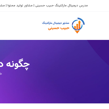
مدرس دیجیتال مارکتینگ حبیب حسینی | مشاور تولید محتوا | مشاو
چگونه در
خا