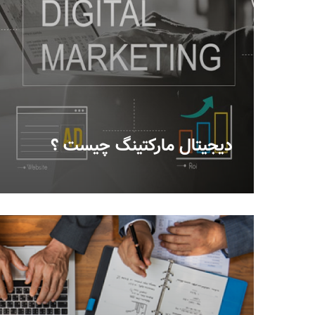
دیجیتال مارکتینگ چیست ؟