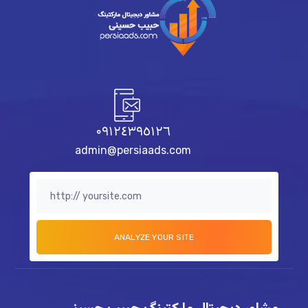
٠٩١٢٤٣٩٥١٢٦
admin@persiaads.com