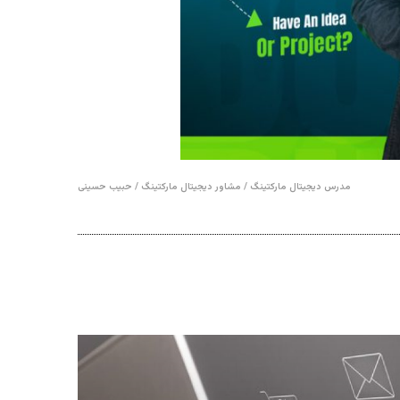
مدرس دیجیتال مارکتینگ / مشاور دیجیتال مارکتینگ / حبیب حسینی