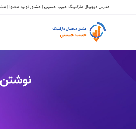
مدرس دیجیتال مارکتینگ حبیب حسینی | مشاور تولید محتوا | مشاو
نوشتن 