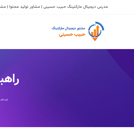
مدرس دیجیتال مارکتینگ حبیب حسینی | مشاور تولید محتوا | مشاو
راهب
-۰۶-۰۸