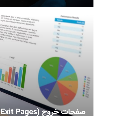
صفحات خروج (Exit Pages) در گوگل انالیتیکس