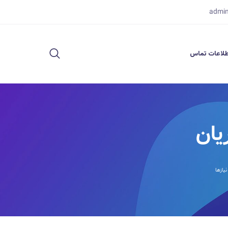
admi
لاعات تماس
یان
یازها