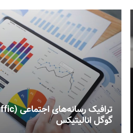
گوگل انالیتیکس