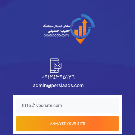
٠٩١٢٤٣٩٥١٢٦
admin@persiaads.com