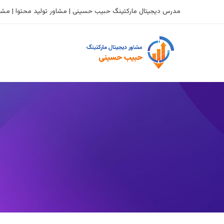
مدرس دیجیتال مارکتینگ حبیب حسینی | مشاور تولید محتوا | مشاو