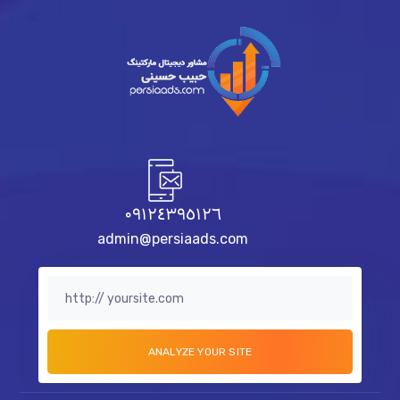
٠٩١٢٤٣٩٥١٢٦
admin@persiaads.com