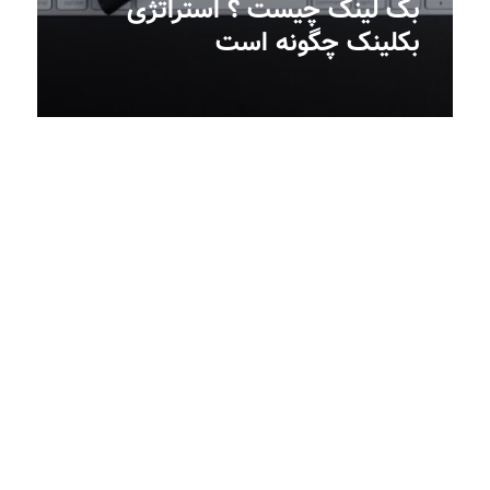
بک لینک چیست ؟ استراتژی
بکلینک چگونه است