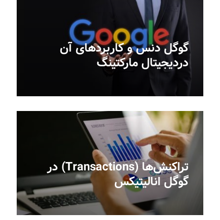
گوگل دنس و کاربردهای آن
دردیجیتال مارکتینگ‎‎
تراکنش‌ها (Transactions) در
گوگل انالیتیکس