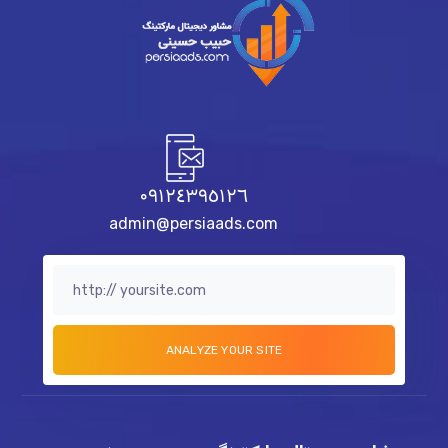
٠٩١٢٤٣٩٥١٢٦
admin@persiaads.com