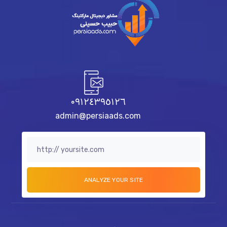
٠٩١٢٤٣٩٥١٢٦
admin@persiaads.com