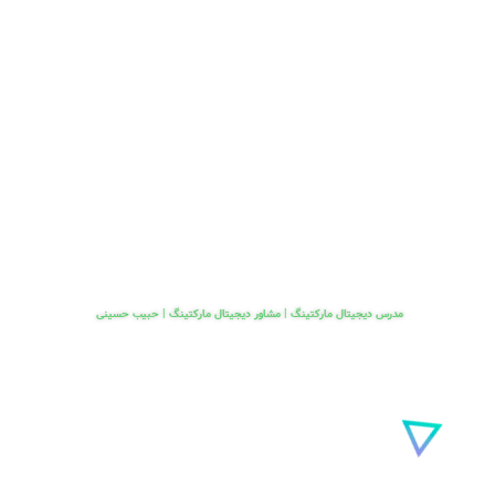
مدرس دیجیتال مارکتینگ | مشاور دیجیتال مارکتینگ | حبیب حسینی