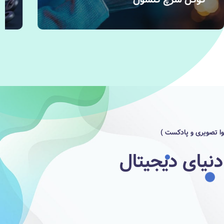
وا تصویری و پادکست )
نیای دیجیتال