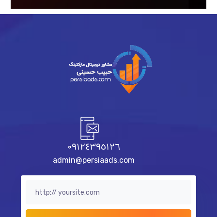
٠٩١٢٤٣٩٥١٢٦
admin@persiaads.com