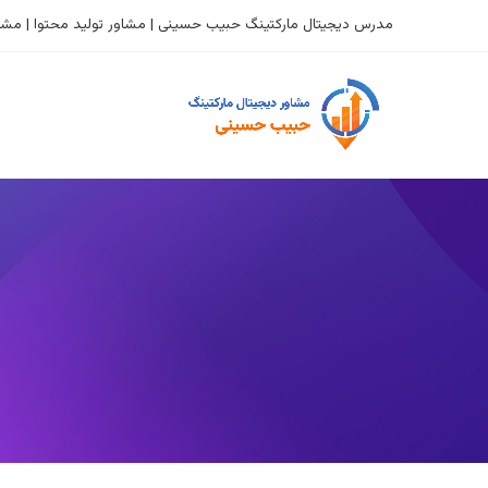
مدرس دیجیتال مارکتینگ حبیب حسینی | مشاور تولید محتوا | مشاو