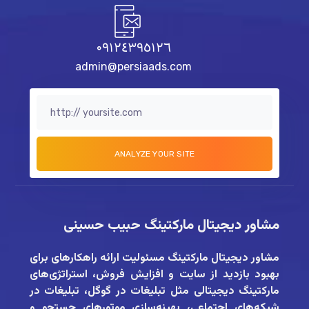
٠٩١٢٤٣٩٥١٢٦
admin@persiaads.com
مشاور دیجیتال مارکتینگ حبیب حسینی
مشاور دیجیتال مارکتینگ
مسئولیت ارائه راهکارهای برای
بهبود بازدید از سایت و افزایش فروش، استراتژی‌های
مارکتینگ دیجیتالی مثل تبلیغات در گوگل، تبلیغات در
شبکه‌های اجتماعی، بهینه‌سازی موتورهای جستجو و