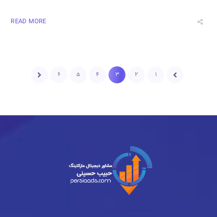
READ MORE
۶
۵
۴
۳
۲
۱