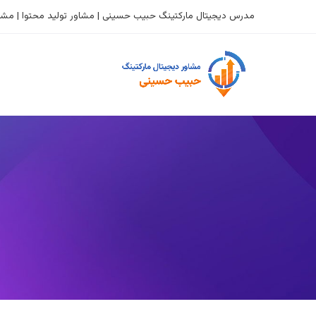
مدرس دیجیتال مارکتینگ حبیب حسینی | مشاور تولید محتوا | مشاو