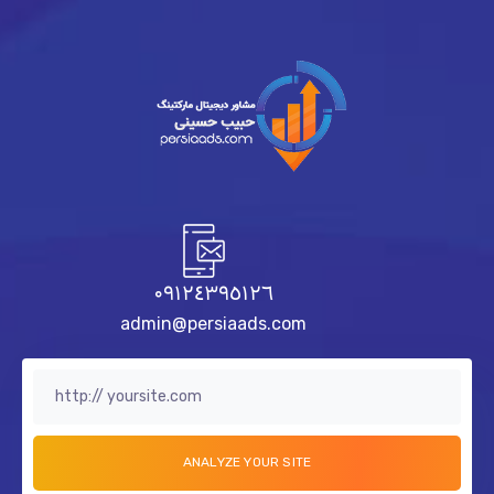
٠٩١٢٤٣٩٥١٢٦
admin@persiaads.com