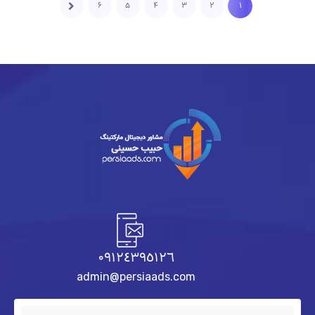
۶
۵
۴
۳
۲
۱
٠٩١٢٤٣٩٥١٢٦
admin@persiaads.com