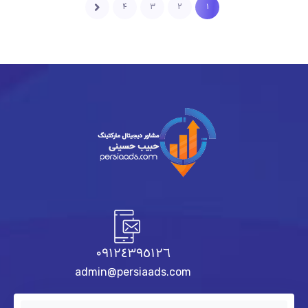
۴
۳
۲
۱
٠٩١٢٤٣٩٥١٢٦
admin@persiaads.com