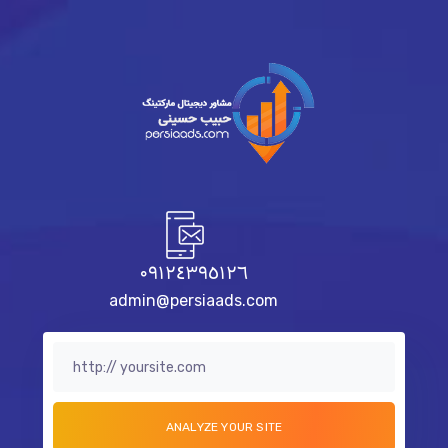
٠٩١٢٤٣٩٥١٢٦
admin@persiaads.com