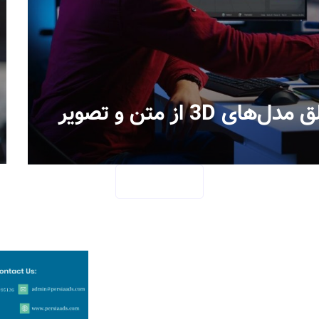
SEE MORE
گ