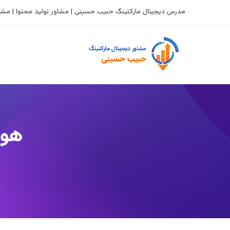
مدرس دیجیتال مارکتینگ حبیب حسینی | مشاور تولید محتوا | مشاو
هوش