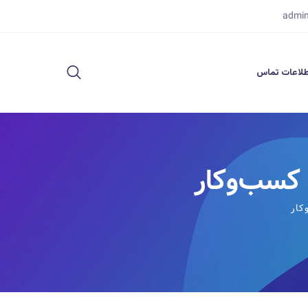
admi
لاعات تماس
کسب‌وکار‎
ار‎