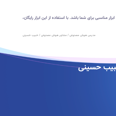
 آسان و ناشناس برای مشاهده و دانلود محتوای عمومی اینستاگرام هستید، Viewsocials.com می‌تواند ابزار مناسبی برای شما باشد. با استفاده از این ابزار رایگان،
مدرس هوش مصنوعی / مشاور هوش مصنوعی / حبیب حسینی
بیب حسینی