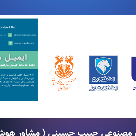
گ
صنوعی حبیب حسینی ( مشاور هوش