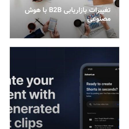
تغییرات بازاریابی B2B با هوش
مصنوعی