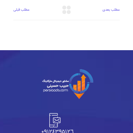
مطلب بعدی
مطلب قبلی
٠٩١٢٤٣٩٥١٢٦