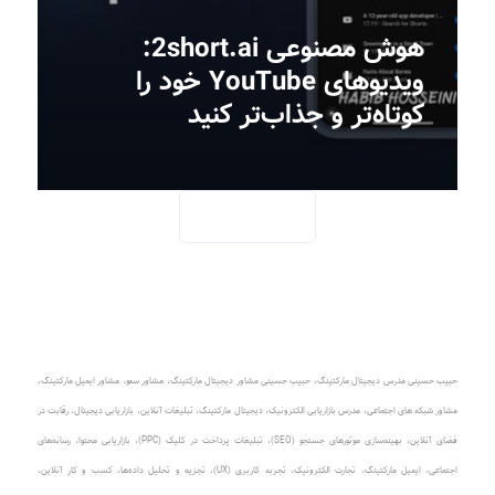
هوش مصنوعی 2short.ai:
ویدیوهای YouTube خود را
کوتاه‌تر و جذاب‌تر کنید
SEE MORE
حبیب حسینی مدرس دیجیتال مارکتینگ
،
حبیب حسینی مشاور دیجیتال مارکتینگ
،
مشاور سئو، مشاور ایمیل مارکتینگ
،
مشاور شبکه های اجتماعی
،
مدرس بازاریابی الکترونیک
،
دیجیتال مارکتینگ، تبلیغات آنلاین
،
بازاریابی دیجیتال، رقابت در
فضای آنلاین
،
بهینه‌سازی موتورهای جستجو (SEO)
،
تبلیغات پرداخت در کلیک (PPC)
، بازاریابی محتوا، رسانه‌های
اجتماعی، ایمیل مارکتینگ، تجارت الکترونیک، تجربه کاربری (UX)، تجزیه و تحلیل داده‌ها، کسب و کار آنلاین،