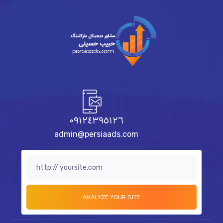
٠٩١٢٤٣٩٥١٢٦
admin@persiaads.com