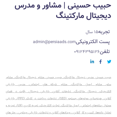
حبیب حسینی | مشاور و مدرس
دیجیتال مارکتینگ
تجربه
۱۵ سال
پست الکترونیکی
admin@persiaads.com
تلفن
۰۹۱۲۴۳۹۵۱۲۶
حبیب حسینی مدرس دیجیتال مارکتینگ
،
حبیب حسینی مشاور دیجیتال مارکتینگ
،
مشاور
سئو، مشاور ایمیل مارکتینگ
،
مشاور شبکه های اجتماعی
،
مدرس بازاریابی
الکترونیک
،
دیجیتال مارکتینگ، تبلیغات آنلاین
،
بازاریابی دیجیتال، رقابت در فضای
آنلاین
،
بهینه‌سازی موتورهای جستجو (SEO)
،
تبلیغات پرداخت در کلیک (PPC)
، بازاریابی
محتوا، رسانه‌های اجتماعی، ایمیل مارکتینگ، تجارت الکترونیک، تجربه کاربری (UX)، تجزیه و
تحلیل داده‌ها، کسب و کار آنلاین، رویدادهای آنلاین و تبلیغات، بازاریابی ویدئویی، روش‌های