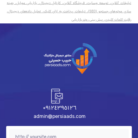
تبلیغات آنلاین، توسعه وبسایت، فروشگاه آنلاین، کارتابل دیجیتال، بازاریابی موبایل، بهینه
سازی موتورهای جستجو (SEO)، تبلیغات پرداخت به ازای کلیک، تحلیل داده‌های دیجیتال،
رقابت کلمات کلیدی، پیش بینی روند بازاریابی
٠٩١٢٤٣٩٥١٢٦
admin@persiaads.com