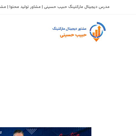
مدرس دیجیتال مارکتینگ حبیب حسینی | مشاور تولید محتوا | مشاو